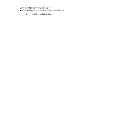
●地下鉄大通駅 丸井今井より徒歩５分
●地下鉄東西線バスセンター前駅 ３番出口から徒歩２分
無（ビル東隣りに有料駐車場有）